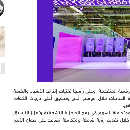
وظّفت مجموعة stc, عددًا من الخدمات والحلول الرقمية المتقدمة، وعلى رأسها تقنيات إنترنت الأشياء والخيمة 
الذكية، المصممة لتواكب تحقيق الارتقاء بمنظومة الخدمات خلال موسم الحج وتحقيق أعلى درجات الكفاءة 
اص.
وتهدف المبادرات المقدمة إلى بناء منظومة ذكية ومتكاملة, تسهم في رفع الجاهزية التشغيلية وتعزيز التنسيق 
بين مختلف الجهات الحكومية المعنية بالحج؛ من خلال تقديم رؤية شاملة ومتكاملة تساعد على ضمان الأمن 