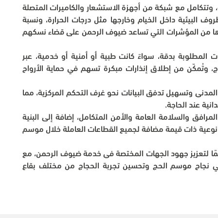
وتُعد الخيمة الذكية من أبرز مكونات هذه المنظومة، وتتكامل مع شبكة من أجهزة الاستشعار والكاميرات المتصلة 
بأنظمة إنترنت الأشياء، مما يتيح مراقبة دقيقة للظروف البيئية داخل الخيام وخارجها مثل درجات الحرارة، ونسبة 
الرطوبة، ومؤشرات السلامة, كاكتشاف الدخان وغيرها من المؤشرات التي تساعد ضيوف الرحمن على قضاء نسكهم 
وتتيح هذه المنظومة إمكانية تحديد نوعية الخدمات المطلوبة بدقة، سواءً كانت طبية أو أمنية أو خدمية، عبر 
الاعتماد على بيانات آنية تحدد مواقع وأعداد الحجاج، وتُمكّن من إطلاق إنذارات مبكرة تسهم في حماية الأرواح 
وتتوسع فاعلية المنظومة لتشمل دعم نقاط الدفاع المدني وتسهيل تدفق البيانات نحو غرف التحكم المركزية، مما 
انية عند الحاجة.
فيما تتكامل هذه الحلول الرقمية مع أنظمة إدارة المرافق والسلامة العامة والأمن المتكامل، إضافة إلى البنية 
التحتية للمدن الذكية، في خطوة تعزز تقديم خدمات نوعية ذات قيمة مضافة لجميع القطاعات العاملة خلال موسم 
وتؤكد مجموعة stc أن هذه الخدمات تمثل دعمًا مهمًا لتعزيز جهود الجهات المختصة في خدمة ضيوف الرحمن، مع 
التزام مستمر بتطوير الحلول الذكية التي تسهم في نجاح موسم الحج وتحسين تجربة الحجاج من مختلف بقاع 