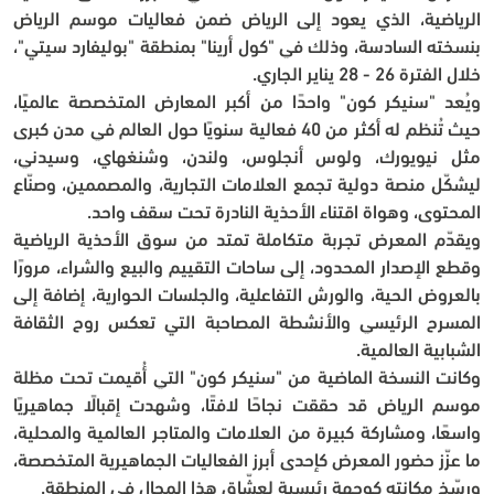
الرياضية، الذي يعود إلى الرياض ضمن فعاليات موسم الرياض 
بنسخته السادسة، وذلك في "كول أرينا" بمنطقة "بوليفارد سيتي"، 
خلال الفترة 26 - 28 يناير الجاري.
ويُعد "سنيكر كون" واحدًا من أكبر المعارض المتخصصة عالميًا، 
حيث تُنظم له أكثر من 40 فعالية سنويًا حول العالم في مدن كبرى 
مثل نيويورك، ولوس أنجلوس، ولندن، وشنغهاي، وسيدني، 
ليشكّل منصة دولية تجمع العلامات التجارية، والمصممين، وصنّاع 
المحتوى، وهواة اقتناء الأحذية النادرة تحت سقف واحد.
ويقدّم المعرض تجربة متكاملة تمتد من سوق الأحذية الرياضية 
وقطع الإصدار المحدود، إلى ساحات التقييم والبيع والشراء، مرورًا 
بالعروض الحية، والورش التفاعلية، والجلسات الحوارية، إضافة إلى 
المسرح الرئيسي والأنشطة المصاحبة التي تعكس روح الثقافة 
الشبابية العالمية.
وكانت النسخة الماضية من "سنيكر كون" التي أُقيمت تحت مظلة 
موسم الرياض قد حققت نجاحًا لافتًا، وشهدت إقبالًا جماهيريًا 
واسعًا، ومشاركة كبيرة من العلامات والمتاجر العالمية والمحلية، 
ما عزّز حضور المعرض كإحدى أبرز الفعاليات الجماهيرية المتخصصة، 
ورسّخ مكانته كوجهة رئيسية لعشّاق هذا المجال في المنطقة.