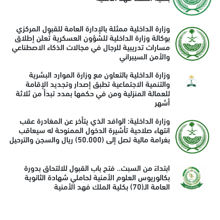
وزارة الداخلية ممثلة بالإدارة العامة للقبول المركزي
بوكالة وزارة الداخلية للشؤون العسكرية تُعلن إطلاق
مسارات تدريبية للرجال في مجالات الذكاء الاصطناعي
والأمن السيبراني
وزارة الداخلية بالتعاون مع وزارة الموارد البشرية
والتنمية الاجتماعية تطبق إصدار وتجديد الإقامة
للعمالة المنزلية ومن في حكمها بمدد تبدأ من ثلاثة
أشهر
وزارة الداخلية: الوافد الذي يتأخر عن المغادرة عقب
انتهاء صلاحية تأشيرة الدخول الممنوحة له سيعاقب
بغرامة مالية تصل إلى (50.000) ريال والسجن والترحيل
ابتداءً من السبت.. فتح باب القبول للالتحاق بدورة
بكالوريوس العلوم الأمنية لحاملي شهادة الثانوية
العامة الـ(70) بكلية الملك فهد الأمنية