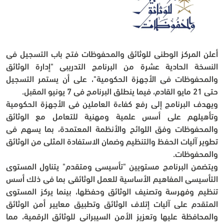
أعلن المركز الوطني للوثائق والمحفوظات فتح باب التسجيل في 
النسخة الحادية عشرة من البرنامج التدريبي "إدارة الوثائق 
والمحفوظات في الأجهزة الحكومية"، على أن يستمر التسجيل 
حتى 21 مايو القادم، فيما ينطلق البرنامج في 7 يونيو المقبل.
ويهدف البرنامج إلى رفع كفاءة العاملين في الأجهزة الحكومية 
وتأهيلهم على أسس علمية ومهنية للتعامل مع الوثائق 
والمحفوظات وفق اللوائح والأنظمة المعتمدة، بما يسهم في 
تطوير آليات الحفظ والتنظيم وضمان الاستفادة المثلى من الوثائق 
والمحفوظات.
ويتضمن البرنامج مستويين "تأسيسي ومتقدم" يتناول المستوى 
التأسيسي المفاهيم الأساسية للعمل الوثائقي بما في ذلك أسس 
تنظيم وفهرسة وتصنيف الوثائق وحفظها، بينما يركز المستوى 
المتقدم على آليات إتلاف الوثائق وتطبيق معايير أمن الوثائق 
والمحافظة عليها وتعزيز الأمن السيبراني للوثائق الرقمية، مما 