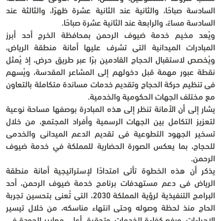
السادسة صباحًا، والثانية عند الثانية عشرة ظهرًا، والثالثة عند 
السادسة مساءً، والرابعة عند الثانية عشرة صباحًا.
ويُعد مخيم خدمة ضيوف الرحمن بمحافظة الخرج أحد أبرز 
المبادرات الميدانية التي تشرف عليها أمانة منطقة الرياض، 
ويُخصص لاستقبال الحجاج القادمين برًا عبر طريق حرض، إذ يُمثل 
نقطة عبور مهمة قبل دخولهم إلى المشاعر المقدسة، ويُسهم 
في تنظيم حركة الحجاج وتقديم خدمات مساندة متكاملة بالتعاون 
مع مختلف الجهات الحكومية والخدمية.
يشار إلى أن الأمانة تنظر إلى هذه المبادرة بوصفها مساحة نوعية 
لتعزيز التكامل بين الجهات الرسمية وأفراد المجتمع، من خلال 
تسخير الجهود التطوعية في تقديم الدعم الميداني والخدمي 
للحجاج، بما يعكس الصورة الحضارية للمملكة في خدمة ضيوف 
الرحمن.
يذكر أن هذه الخطوة تأتي امتدادًا لإستراتيجية أمانة منطقة 
الرياض في دعم مستهدفات برنامج خدمة ضيوف الرحمن، أحد 
البرامج التنفيذية لرؤية المملكة 2030، التي تُعنى بتحسين تجربة 
الحاج منذ لحظة وصوله وحتى انتهاء مناسكه، من خلال تيسير 
الإجراءات، ورفع كفاءة الخدمات، وتحقيق أعلى معايير الجودة في 