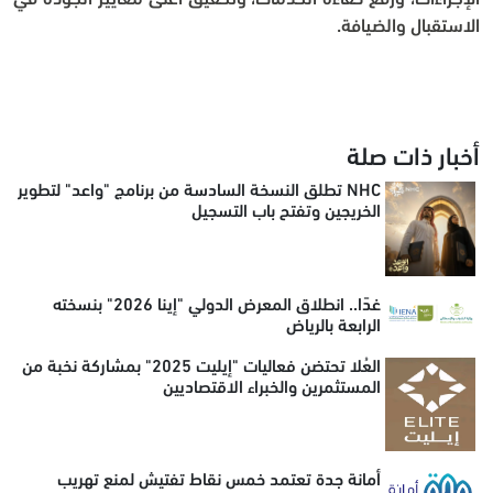
الاستقبال والضيافة.
أخبار ذات صلة
NHC تطلق النسخة السادسة من برنامج "واعد" لتطوير
الخريجين وتفتح باب التسجيل
غدًا.. انطلاق المعرض الدولي "إينا 2026" بنسخته
الرابعة بالرياض
العُلا تحتضن فعاليات "إيليت 2025" بمشاركة نخبة من
المستثمرين والخبراء الاقتصاديين
أمانة جدة تعتمد خمس نقاط تفتيش لمنع تهريب