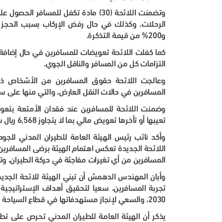
وتضمنت اللائحة (30) مادة تكفل للمسافر
و200% من قيمة التذكرة
.
كما كفلت اللائحة تعويضات للمسافرين في حال إضافة 
التزامات كل من المسافر والناقل الجوي
.
وعالجت اللائحة حقوق المسافرين من الأشخاص ذوي
المسافرين في حالات النقل العارض، والتي منها على س
تعيبها أو تأخرها تعويض مالي بما لا يتجاوز 6,568 ريال سعودي تقريبًا
وأكد نائب رئيس الهيئة العامة للطيران المدني للجو
اللائحة الجديدة تعكس اهتمام الهيئة برضى المسافرين،
المسافرين من أي تغيرات مفاجئة في حركة الطيران، وت
وأبان المهندس الدهمش أن تبني الهيئة للائحة الجديد
تجربة المسافرين، سعيا لتحقيق أهداف الإستراتيجية 
2030، والسعي لإنجاز مستهدفاتها في قطاع السياحة وتعزيز قدراتها على تنويع الاقتصاد
يذكر أن الهيئة العامة للطيران المدني تحرص على ت