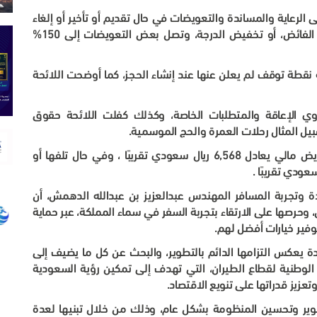
 الحصول على الرعاية والمساندة والتعويضات في حال تقديم أو تأخير أو إلغاء
الرحلات، وكذلك في حال رفض الإركاب بسبب الحجز الفائض، أو تخفيض الدرجة، وتصل بعض التعويضات إلى 150%
نقطة توقف لم يعلن عنها عند إنشاء الحجز، كما أوضحت اللائحة
 الإعاقة والمتطلبات الخاصة، وكذلك كفلت اللائحة حقوق
بيل المثال رحلات العمرة والحج الموسمية
.
وضمنت اللائحة للمسافرين عند فقدان الأمتعة بتعويض مالي يعادل 6,568 ريال سعودي تقريبًا ، وفي حال تلفها أو
.
دة وتجربة المسافر المهندس عبدالعزيز بن عبدالله الدهمش، أن
 وحرصها على الارتقاء بتجربة السفر في سماء المملكة، عبر حماية
وفير خيارات أفضل لهم
.
ة يعكس التزامها الدائم بالتطوير، والبحث عن كل ما يضيف إلى
الوطنية لقطاع الطيران، التي تهدف إلى تمكين رؤية السعودية
.
طوير وتحسين المنظومة بشكل عام، وذلك من خلال تبنيها لعدة