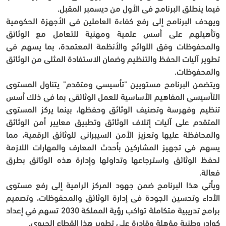
فيما ينطلق البرنامج في الأول من ديسمبر المقبل.
ويهدف البرنامج إلى رفع كفاءة العاملين في الأجهزة الحكومية 
وتأهيلهم على أسس علمية ومهنية للتعامل مع الوثائق 
والمحفوظات وفق اللوائح والأنظمة المعتمدة، بما يسهم في 
تطوير آليات الحفظ والتنظيم وضمان الاستفادة المثلى من الوثائق 
والمحفوظات.
ويتضمن البرنامج مستويين "تأسيسي ومتقدم" يتناول المستوى 
التأسيسي المفاهيم الأساسية للعمل الوثائقي بما في ذلك أسس 
تنظيم وفهرسة وتصنيف الوثائق وحفظها، بينما يركز المستوى 
المتقدم على آليات إتلاف الوثائق وتطبيق معايير أمن الوثائق 
والمحافظة عليها وتعزيز الأمن السيبراني للوثائق الرقمية، مما 
يسهم في تجهيز المشاركين بأحدث المعارف والمهارات اللازمة 
لحفظ الوثائق واسترجاعها وتداولها وإدارة هذه الوثائق بطرق 
فعالة.
ويأتي هذا البرنامج ضمن جهود المركز الرامية إلى رفع مستوى 
الأداء وتحسين الجودة في إدارة الوثائق والمحفوظات، وتصميم 
برامج تدريبية متكاملة تواكب رؤية المملكة 2030 تسهم في إعداد 
كوادر وطنية مؤهلة وقادرة على تطوير هذا القطاع الحيوي.