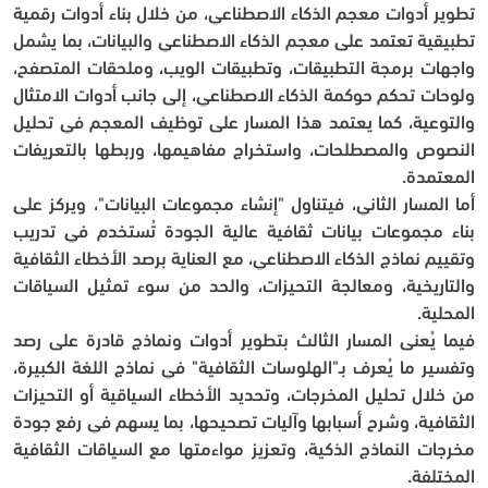
تطوير أدوات معجم الذكاء الاصطناعي، من خلال بناء أدوات رقمية 
تطبيقية تعتمد على معجم الذكاء الاصطناعي والبيانات، بما يشمل 
واجهات برمجة التطبيقات، وتطبيقات الويب، وملحقات المتصفح، 
ولوحات تحكم حوكمة الذكاء الاصطناعي، إلى جانب أدوات الامتثال 
والتوعية، كما يعتمد هذا المسار على توظيف المعجم في تحليل 
النصوص والمصطلحات، واستخراج مفاهيمها، وربطها بالتعريفات 
المعتمدة.
أما المسار الثاني، فيتناول "إنشاء مجموعات البيانات"، ويركز على 
بناء مجموعات بيانات ثقافية عالية الجودة تُستخدم في تدريب 
وتقييم نماذج الذكاء الاصطناعي، مع العناية برصد الأخطاء الثقافية 
والتاريخية، ومعالجة التحيزات، والحد من سوء تمثيل السياقات 
المحلية.
فيما يُعنى المسار الثالث بتطوير أدوات ونماذج قادرة على رصد 
وتفسير ما يُعرف بـ"الهلوسات الثقافية" في نماذج اللغة الكبيرة، 
من خلال تحليل المخرجات، وتحديد الأخطاء السياقية أو التحيزات 
الثقافية، وشرح أسبابها وآليات تصحيحها، بما يسهم في رفع جودة 
مخرجات النماذج الذكية، وتعزيز مواءمتها مع السياقات الثقافية 
المختلفة.